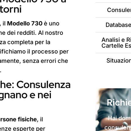
torni
Consulen
 il
Modello 730
è uno
Database
ne dei redditi. Al nostro
Analisi e 
za completa per la
Cartelle Es
ifichiamo il processo per
Situazion
tamente, senza errori che
.
che: Consulenza
gnano e nei
Richi
Hai doma
ersone fisiche
, il
consulenz
enze esperte per