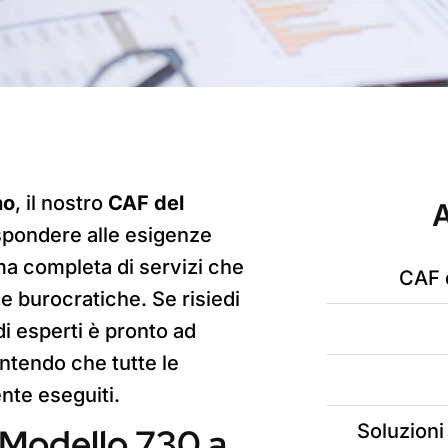
no
, il nostro
CAF del
A
spondere alle esigenze
ma completa di servizi che
CAF 
 e burocratiche. Se risiedi
i esperti è pronto ad
rantendo che tutte le
nte eseguiti.
Soluzioni
e Modello 730 a