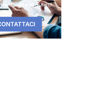
nze
è pronto ad aiutarti!
CONTATTACI