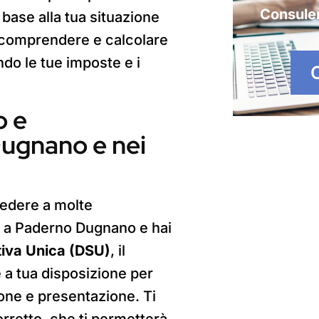
Consule
 base alla tua situazione
 comprendere e calcolare
ndo le tue imposte e i
o e
ugnano e nei
edere a molte
edi a Paderno Dugnano e hai
tiva Unica (DSU)
, il
 a tua disposizione per
one e presentazione. Ti
rretto, che ti permetterà