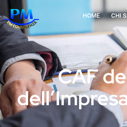
HOME
CHI 
CAF del
dell’Impres