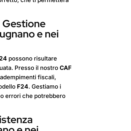
: Gestione
Dugnano e nei
24
possono risultare
ata. Presso il nostro
CAF
i adempimenti fiscali,
modello
F24
. Gestiamo i
do errori che potrebbero
istenza
no e nei