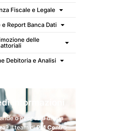
za Fiscale e Legale
 e Report Banca Dati
Rimozione delle
attoriali
e Debitoria e Analisi
edi informazioni
nde o necessiti di una
a? Il team di
PM Centro