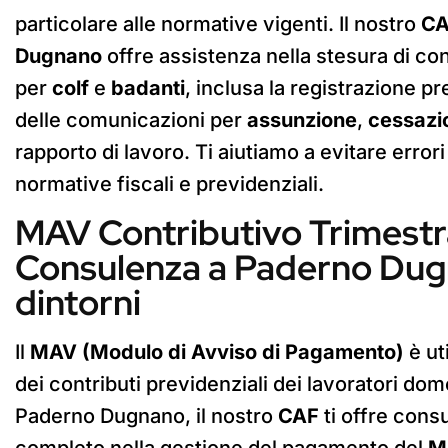
particolare alle normative vigenti. Il nostro
CA
Dugnano
offre assistenza nella stesura di cont
per
colf
e
badanti
, inclusa la registrazione p
delle comunicazioni per
assunzione
,
cessazi
rapporto di lavoro. Ti aiutiamo a evitare errori 
normative fiscali e previdenziali.
MAV Contributivo Trimestr
Consulenza a Paderno Dug
dintorni
Il
MAV (Modulo di Avviso di Pagamento)
è ut
dei contributi previdenziali dei lavoratori dom
Paderno Dugnano, il nostro
CAF
ti offre cons
completo nella gestione del pagamento del
M