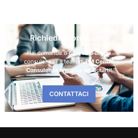
Richiedi informazioni
Hai domande o necessiti di una
consulenza? Il team di
PM Centro
Consulenze
è pronto ad aiutarti!
CONTATTACI