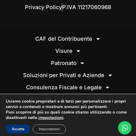
Privacy Policy
P.IVA 11217060968
CAF del Contribuente
Visure
Patronato
Soluzioni per Privati e Aziende
Consulenza Fiscale e Legale
Database e Report Banca Dati
Usiamo cookie proprietari e di terzi per personalizzare i propri
servizi e contenuti e mostrare annunci più pertinenti.
Analisi e Rimozione delle Cartelle
Puoi scoprire di più su quali cookie stiamo utilizzando o come
Esattoriali
disattivarli nelle
impostazioni
.
Accetta
Impostazioni
Situazione Debitoria e Analisi