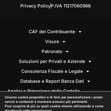
Privacy Policy
P.IVA 11217060968
CAF del Contribuente
Visure
Patronato
Soluzioni per Privati e Aziende
Consulenza Fiscale e Legale
Database e Report Banca Dati
Analisi e Rimozione delle Cartelle
Esattoriali
Usiamo cookie proprietari e di terzi per personalizzare i propri
servizi e contenuti e mostrare annunci più pertinenti.
Situazione Debitoria e Analisi
Puoi scoprire di più su quali cookie stiamo utilizzando o come
disattivarli nelle
impostazioni
.