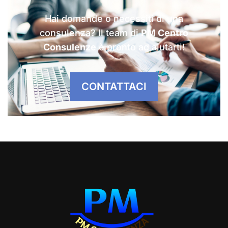
Hai domande o necessiti di una
consulenza? Il team di
PM Centro
Consulenze
è pronto ad aiutarti!
CONTATTACI