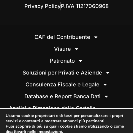
Privacy Policy
P.IVA 11217060968
CAF del Contribuente
Visure
Patronato
Soluzioni per Privati e Aziende
Consulenza Fiscale e Legale
Database e Report Banca Dati
Analisi e Rimozione delle Cartelle
Esattoriali
Usiamo cookie proprietari e di terzi per personalizzare i propri
servizi e contenuti e mostrare annunci più pertinenti.
Situazione Debitoria e Analisi
Puoi scoprire di più su quali cookie stiamo utilizzando o come
disattivarli nelle
impostazioni
.