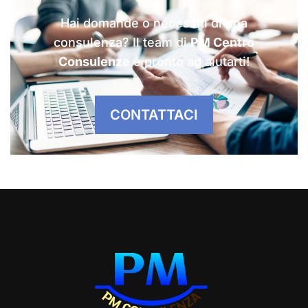
Hai domande o necessiti di una
consulenza? Il team di
PM Centro
Consulenze
è pronto ad aiutarti!
CONTATTACI